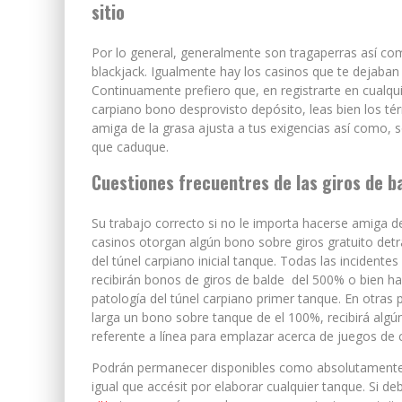
sitio
Por lo general, generalmente son tragaperras así­ co
blackjack. Igualmente hay los casinos que te dejaban
Continuamente prefiero que, en registrarte en cualquier
carpiano bono desprovisto depósito, leas bien los tér
amiga de la grasa ajusta a tus exigencias así­ como,
que caduque.
Cuestiones frecuentres de las giros de ba
Su trabajo correcto si no le importa hacerse amiga de
casinos otorgan algún bono sobre giros gratuito detrás
del túnel carpiano inicial tanque. Todas las incidentes
recibirán bonos de giros de balde del 500% o bien h
patologí­a del túnel carpiano primer tanque. En otra
larga un bono sobre tanque de el 100%, recibirá algú
referente a línea para emplazar acerca de juegos de 
Podrán permanecer disponibles como absolutamente 
igual que accésit por elaborar cualquier tanque. Si 