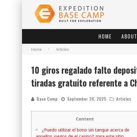
HOME
ABOU
Home
Articles
10 giros regalado falto deposi
tiradas gratuito referente a C
Base Camp
September 26, 2025
Articles
Content
¿Puedo utilizar el bono sin tanque acerca de
aquellos juegos de el casino?: mira este sitio