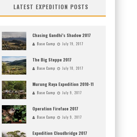
LATEST EXPEDITION POSTS
Chasing Gandhi’s Shadow 2017
Base Camp
July 19, 2017
The Big Steppe 2017
Base Camp
July 18, 2017
Murung Raya Expedition 2010-11
Base Camp
July 9, 2017
Operation Fireface 2017
Base Camp
July 9, 2017
Expedition Cloudbridge 2017