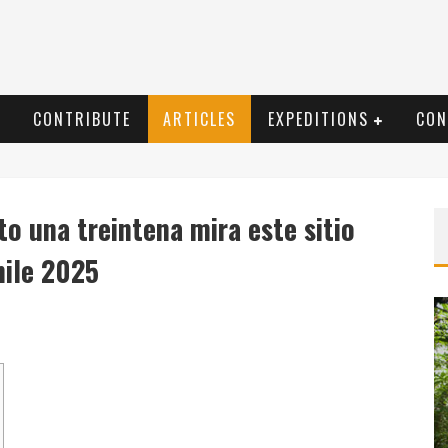
T
CONTRIBUTE
ARTICLES
EXPEDITIONS
CON
to una treintena mira este sitio
hile 2025