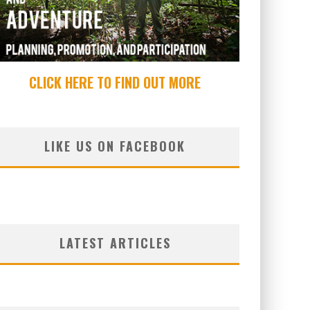
CLICK HERE TO FIND OUT MORE
LIKE US ON FACEBOOK
LATEST ARTICLES