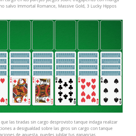
asino salvo Immortal Romance, Massive Gold, 3 Lucky Hippos
ue las tiradas sin cargo desprovisto tanque indaga realizar
ciones a desigualdad sobre las giros sin cargo con tanque
laciones de apuesta, puedes jubilar tus ganancias