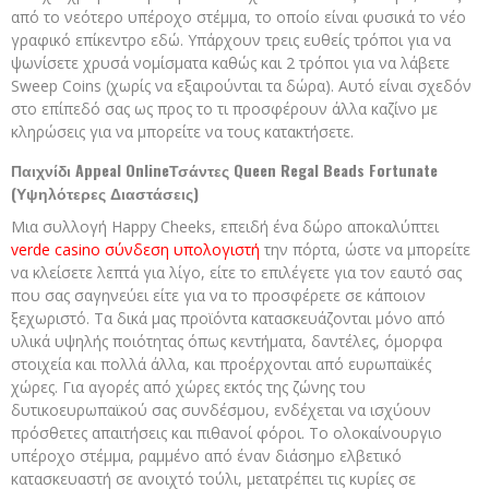
από το νεότερο υπέροχο στέμμα, το οποίο είναι φυσικά το νέο
γραφικό επίκεντρο εδώ. Υπάρχουν τρεις ευθείς τρόποι για να
ψωνίσετε χρυσά νομίσματα καθώς και 2 τρόποι για να λάβετε
Sweep Coins (χωρίς να εξαιρούνται τα δώρα). Αυτό είναι σχεδόν
στο επίπεδό σας ως προς το τι προσφέρουν άλλα καζίνο με
κληρώσεις για να μπορείτε να τους κατακτήσετε.
Παιχνίδι Appeal OnlineΤσάντες Queen Regal Beads Fortunate
(Υψηλότερες Διαστάσεις)
Μια συλλογή Happy Cheeks, επειδή ένα δώρο αποκαλύπτει
verde casino σύνδεση υπολογιστή
την πόρτα, ώστε να μπορείτε
να κλείσετε λεπτά για λίγο, είτε το επιλέγετε για τον εαυτό σας
που σας σαγηνεύει είτε για να το προσφέρετε σε κάποιον
ξεχωριστό. Τα δικά μας προϊόντα κατασκευάζονται μόνο από
υλικά υψηλής ποιότητας όπως κεντήματα, δαντέλες, όμορφα
στοιχεία και πολλά άλλα, και προέρχονται από ευρωπαϊκές
χώρες. Για αγορές από χώρες εκτός της ζώνης του
δυτικοευρωπαϊκού σας συνδέσμου, ενδέχεται να ισχύουν
πρόσθετες απαιτήσεις και πιθανοί φόροι. Το ολοκαίνουργιο
υπέροχο στέμμα, ραμμένο από έναν διάσημο ελβετικό
κατασκευαστή σε ανοιχτό τούλι, μετατρέπει τις κυρίες σε