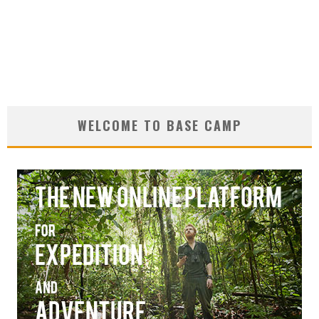
STANIE POLICZYC UZYWA NA PALCACH JEDNEJ REKI
Base Camp
August 8, 2026
WELCOME TO BASE CAMP