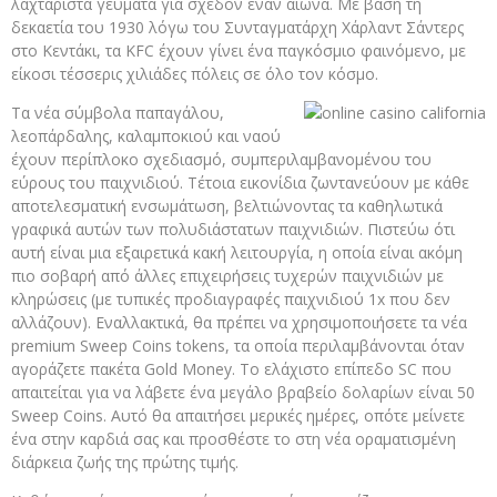
λαχταριστά γεύματα για σχεδόν έναν αιώνα. Με βάση τη
δεκαετία του 1930 λόγω του Συνταγματάρχη Χάρλαντ Σάντερς
στο Κεντάκι, τα KFC έχουν γίνει ένα παγκόσμιο φαινόμενο, με
είκοσι τέσσερις χιλιάδες πόλεις σε όλο τον κόσμο.
Τα νέα σύμβολα παπαγάλου,
λεοπάρδαλης, καλαμποκιού και ναού
έχουν περίπλοκο σχεδιασμό, συμπεριλαμβανομένου του
εύρους του παιχνιδιού. Τέτοια εικονίδια ζωντανεύουν με κάθε
αποτελεσματική ενσωμάτωση, βελτιώνοντας τα καθηλωτικά
γραφικά αυτών των πολυδιάστατων παιχνιδιών. Πιστεύω ότι
αυτή είναι μια εξαιρετικά κακή λειτουργία, η οποία είναι ακόμη
πιο σοβαρή από άλλες επιχειρήσεις τυχερών παιχνιδιών με
κληρώσεις (με τυπικές προδιαγραφές παιχνιδιού 1x που δεν
αλλάζουν). Εναλλακτικά, θα πρέπει να χρησιμοποιήσετε τα νέα
premium Sweep Coins tokens, τα οποία περιλαμβάνονται όταν
αγοράζετε πακέτα Gold Money. Το ελάχιστο επίπεδο SC που
απαιτείται για να λάβετε ένα μεγάλο βραβείο δολαρίων είναι 50
Sweep Coins. Αυτό θα απαιτήσει μερικές ημέρες, οπότε μείνετε
ένα στην καρδιά σας και προσθέστε το στη νέα οραματισμένη
διάρκεια ζωής της πρώτης τιμής.