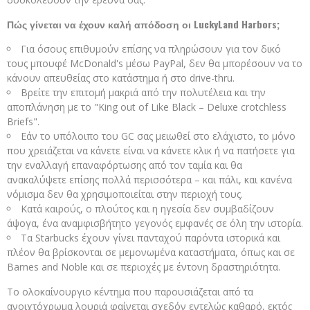
Πώς γίνεται να έχουν καλή απόδοση οι LuckyLand Harbors;
Για όσους επιθυμούν επίσης να πληρώσουν για τον δικό
τους μπουφέ McDonald's μέσω PayPal, δεν θα μπορέσουν να το
κάνουν απευθείας στο κατάστημα ή στο drive-thru.
Βρείτε την επιτομή μακριά από την πολυτέλεια και την
αποπλάνηση με το "King out of Like Black – Deluxe crotchless
Briefs".
Εάν το υπόλοιπο του GC σας μειωθεί στο ελάχιστο, το μόνο
που χρειάζεται να κάνετε είναι να κάνετε κλικ ή να πατήσετε για
την εναλλαγή επαναφόρτωσης από τον ταμία και θα
ανακαλύψετε επίσης πολλά περισσότερα – και πάλι, και κανένα
νόμισμα δεν θα χρησιμοποιείται στην περιοχή τους.
Κατά καιρούς, ο πλούτος και η ηγεσία δεν συμβαδίζουν
άψογα, ένα αναμφισβήτητο γεγονός εμφανές σε όλη την ιστορία.
Τα Starbucks έχουν γίνει πανταχού παρόντα ιστορικά και
πλέον θα βρίσκονται σε μεμονωμένα καταστήματα, όπως και σε
Barnes and Noble και σε περιοχές με έντονη δραστηριότητα.
Το ολοκαίνουργιο κέντημα που παρουσιάζεται από τα
ανοιχτόχρωμα λουριά φαίνεται σχεδόν εντελώς καθαρό, εκτός