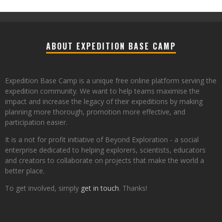
ABOUT EXPEDITION BASE CAMP
Expedition Base Camp is a unique free online platform serving the
expedition community. We want to help teams maximise the
impact and increase the legacy of their expeditions by making
planning more thorough, promotion more effective, and
participation easier.
It is a not for profit initiative of Beyond Exploration - a social
enterprise dedicated to helping explorers, scientists, educators
and creators to collaborate on projects that make the world a
better place.
To get involved, simply
get in touch
. Thanks!