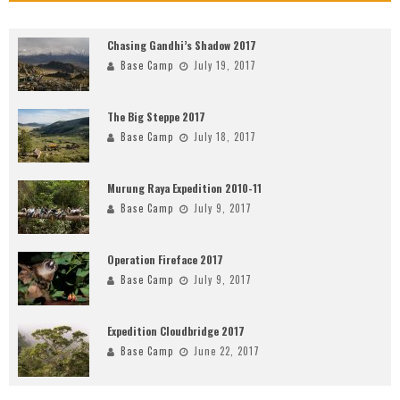
Chasing Gandhi’s Shadow 2017
Base Camp
July 19, 2017
The Big Steppe 2017
Base Camp
July 18, 2017
Murung Raya Expedition 2010-11
Base Camp
July 9, 2017
Operation Fireface 2017
Base Camp
July 9, 2017
Expedition Cloudbridge 2017
Base Camp
June 22, 2017